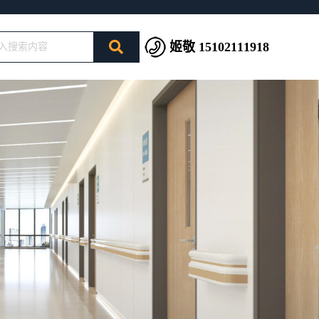
姬敬 15102111918