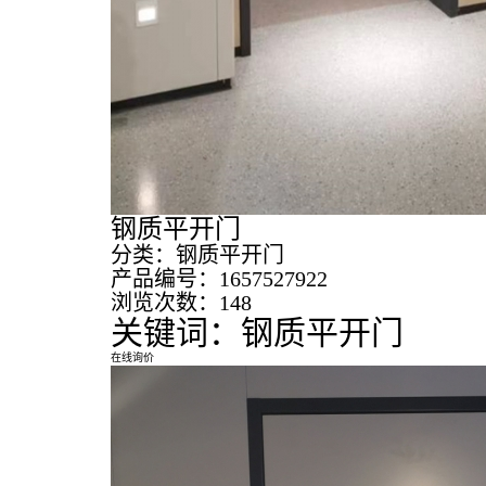
钢质平开门
分类：
钢质平开门
产品编号：1657527922
浏览次数：148
关键词：
钢质平开门
在线询价